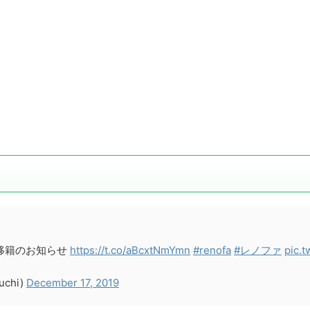
全移籍のお知らせ
https://t.co/aBcxtNmYmn
#renofa
#レノファ
pic.t
chi)
December 17, 2019