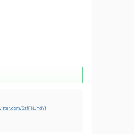
witter.com/5zfFNJYdYf