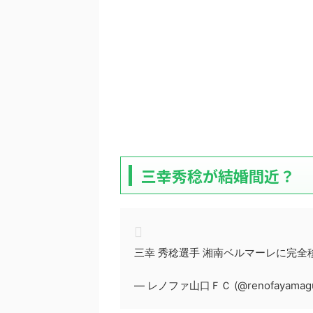
三幸秀稔が結婚間近？
三幸 秀稔選手 湘南ベルマーレに完
— レノファ山口ＦＣ (@renofayamagu