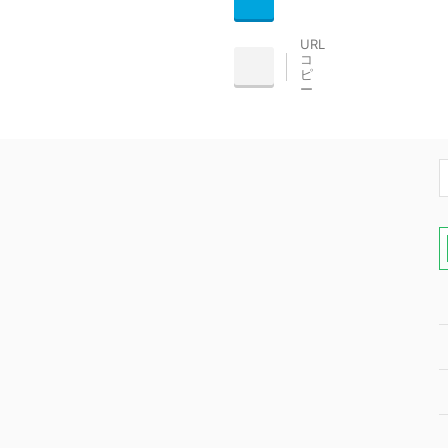
ocket
Hatena
URL
コ
INE
ピ
ー