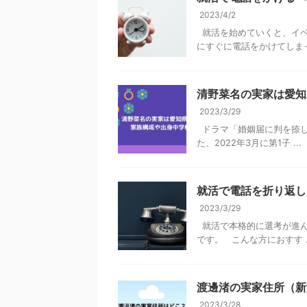
2023/4/2
就活を始めていくと、イベ
にすぐに電話をかけてしまって
清野菜名の実家は愛知
2023/3/29
ドラマ「婚姻届に判を捺し
た、2022年3月に第1子 ...
就活で電話を折り返し
2023/3/29
就活で本格的に選考が進ん
です。 こんな方におすす ..
渡邊渚の実家住所（新
2023/3/28