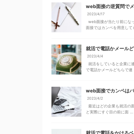
web面接の逆質問で
2023/4/17
web面接が当たり前にな
面接ではカンペを用意してもバ
就活で電話かメールど
2023/4/4
就活をしていると企業に連
で電話かメールどちらで連 .
web面接でカンペは
2023/4/2
最近はどの企業も就活の面
と実際にすぐ目の前に面 ...
就活で電話をかけるベ