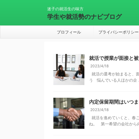
迷子の就活生の味方
学生や就活勢のナビブログ
プロフィール
プライバシーポリシー
就活で授業が面接と被
2023/4/18
就活の選考が始まると、面
う 悩んでいる人ほかの企 ..
内定保留期間はいつま
2023/4/18
就活を進めていくと、春ご
ね。 第一希望の会社から内 