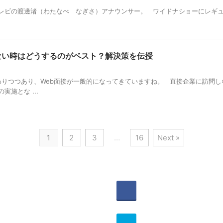
テレビの渡邊渚（わたなべ なぎさ）アナウンサー。 ワイドナショーにレギ
来ない時はどうするのがベスト？解決策を伝授
りつつあり、Web面接が一般的になってきていますね。 直接企業に訪問し
実施とな ...
1
2
3
…
16
Next »
witter
Share