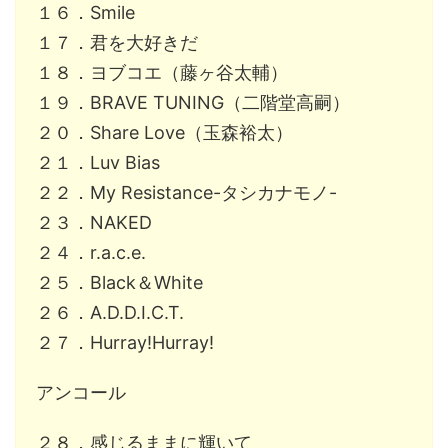
１６．Smile
１７．君を大好きだ
１８．ヨブコエ（藤ヶ谷太輔）
１９．BRAVE TUNING（二階堂高嗣）
２０．Share Love（玉森裕太）
２１．Luv Bias
２２．My Resistance-タシカナモノ-
２３．NAKED
２４．r.a.c.e.
２５．Black＆White
２６．A.D.D.I.C.T.
２７．Hurray!Hurray!
アンコール
２８．感じるままに輝いて