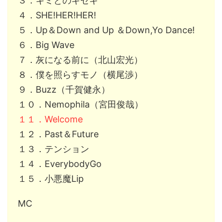
３．キミとのキセキ
４．SHE!HER!HER!
５．Up＆Down and Up ＆Down,Yo Dance!
６．Big Wave
７．灰になる前に（北山宏光）
８．僕を照らすモノ（横尾渉）
９．Buzz（千賀健永）
１０．Nemophila（宮田俊哉）
１１．Welcome
１２．Past＆Future
１３．テンション
１４．EverybodyGo
１５．小悪魔Lip
MC