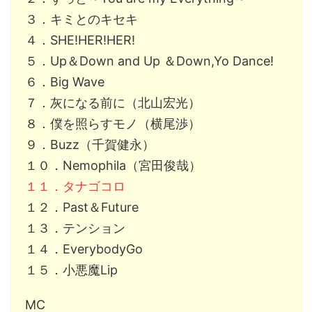
３．キミとのキセキ
４．SHE!HER!HER!
５．Up＆Down and Up ＆Down,Yo Dance!
６．Big Wave
７．灰になる前に（北山宏光）
８．僕を照らすモノ（横尾渉）
９．Buzz（千賀健永）
１０．Nemophila（宮田俊哉）
１１．タナゴコロ
１２．Past＆Future
１３．テンション
１４．EverybodyGo
１５．小悪魔Lip
MC