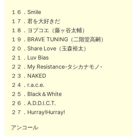
１６．Smile
１７．君を大好きだ
１８．ヨブコエ（藤ヶ谷太輔）
１９．BRAVE TUNING（二階堂高嗣）
２０．Share Love（玉森裕太）
２１．Luv Bias
２２．My Resistance-タシカナモノ-
２３．NAKED
２４．r.a.c.e.
２５．Black＆White
２６．A.D.D.I.C.T.
２７．Hurray!Hurray!
アンコール