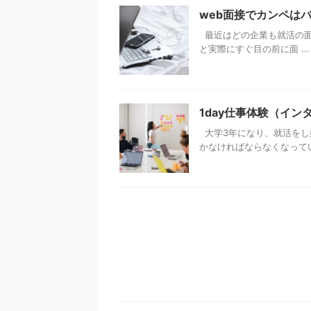
web面接でカンペは
最近はどの企業も就活の面
と実際にすぐ目の前に面 ...
1day仕事体験（イ
大学3年になり、就活をし
かなければならなくなっています