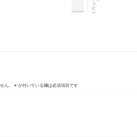
コ
INE
ピ
ー
せん。
※
が付いている欄は必須項目です