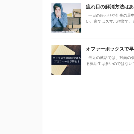
疲れ目の解消方法はあ
一日の終わりや仕事の最中
い、家ではスマホ作業で、目を
オファーボックスで早
最近の就活では、対面の会
る就活生は多いのではないで