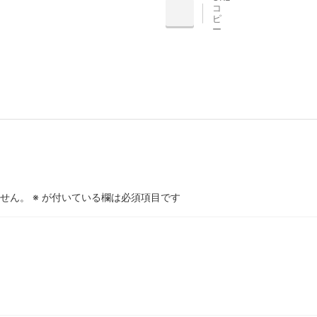
コ
INE
ピ
ー
せん。
※
が付いている欄は必須項目です