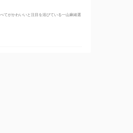
すべてがかわいいと注目を浴びている一山麻緒選
カテゴリー
King＆Prince
スキンケア
トレンド