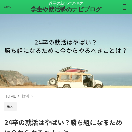
迷子の就活生の味方
学生や就活勢のナビブログ
HOME
>
就活
>
就活
24卒の就活はやばい？勝ち組になるため