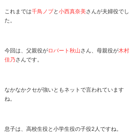
これまでは
千鳥ノブ
と
小西真奈美
さんが夫婦役でし
た。
今回は、父親役が
ロバート秋山
さん、母親役が
木村
佳乃
さんです。
なかなかクセが強いともネットで言われています
ね。
息子は、高校生役と小学生役の子役2人ですね。