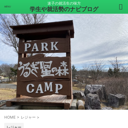
迷子の就活生の味方
学生や就活勢のナビブログ
HOME
>
レジャー
>
レジャー