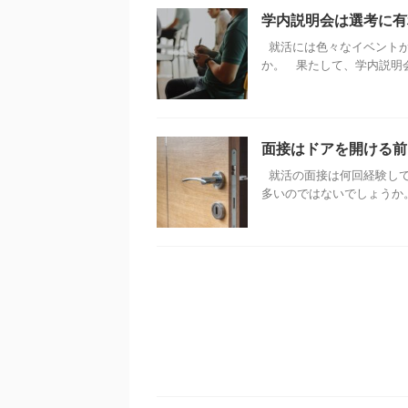
学内説明会は選考に有
就活には色々なイベントが
か。 果たして、学内説明会（
面接はドアを開ける前
就活の面接は何回経験して
多いのではないでしょうか。 &n