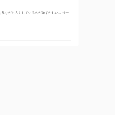
を見ながら入力しているのが恥ずかしい… 指一
カテゴリー
King＆Prince
スキンケア
トレンド