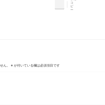
コ
INE
ピ
ー
せん。
※
が付いている欄は必須項目です