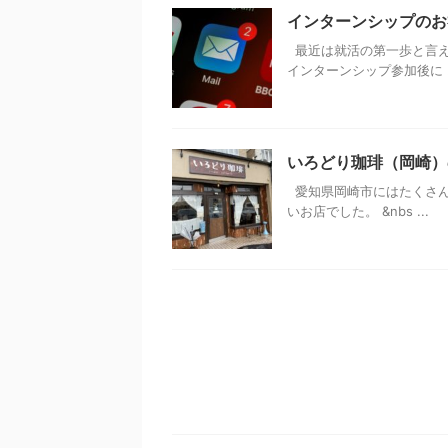
インターンシップのお
最近は就活の第一歩と言え
インターンシップ参加後に .
いろどり珈琲（岡崎）
愛知県岡崎市にはたくさん
いお店でした。 &nbs ...