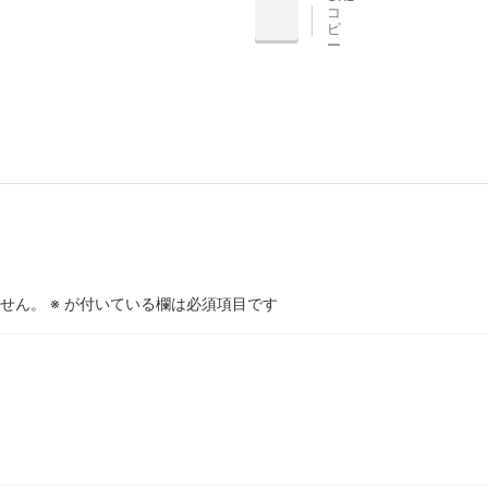
コ
INE
ピ
ー
せん。
※
が付いている欄は必須項目です