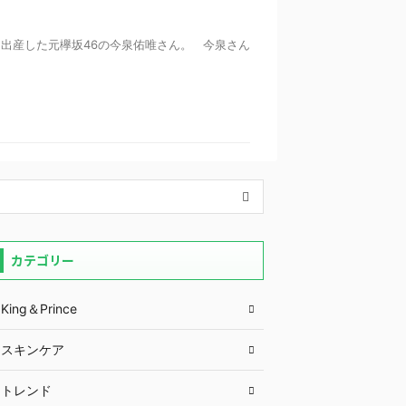
出産した元欅坂46の今泉佑唯さん。 今泉さん
カテゴリー
King＆Prince
スキンケア
トレンド