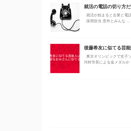
就活の電話の切り方だ
就活が始まると企業と電話
採用担当 意外とみんな ...
後藤希友に似てる芸能
東京オリンピックで女子ソ
河村市長による金メダルか .