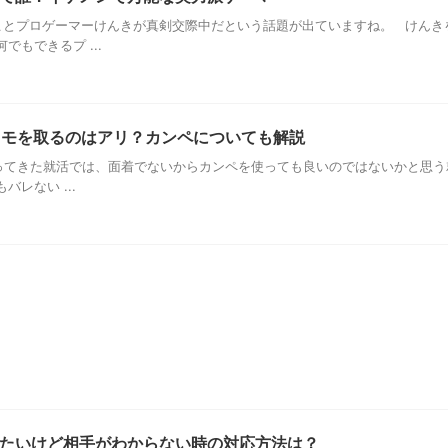
とプロゲーマーけんきが真剣交際中だという話題が出ていますね。 けんき
もできるプ ...
メモを取るのはアリ？カンペについても解説
ってきた就活では、面着でないからカンペを使っても良いのではないかと思う
レない ...
たいけど相手がわからない時の対応方法は？