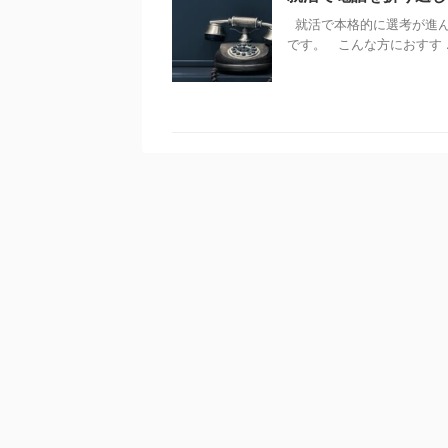
就活で本格的に選考が進ん
です。 こんな方におすす ..