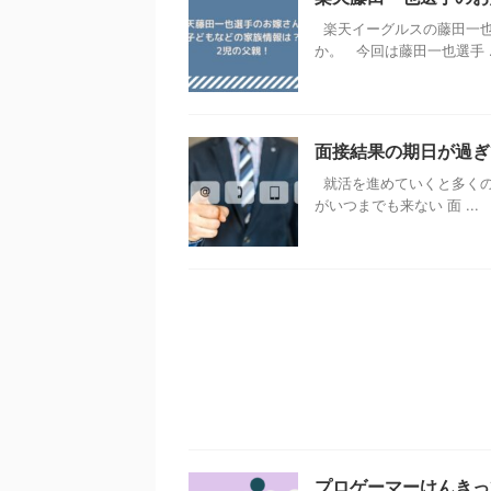
楽天イーグルスの藤田一也
か。 今回は藤田一也選手 ..
面接結果の期日が過ぎ
就活を進めていくと多くの
がいつまでも来ない 面 ...
プロゲーマーけんきっ