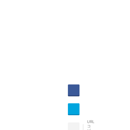
witter
Share
ocket
Hatena
URL
コ
INE