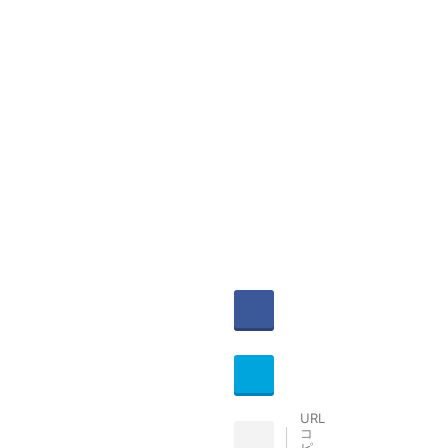
witter
Share
ocket
Hatena
URL
コ
INE
ピ