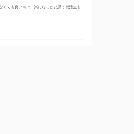
なくても良い点は、楽になったと思う就活生も
カテゴリー
King＆Prince
スキンケア
トレンド