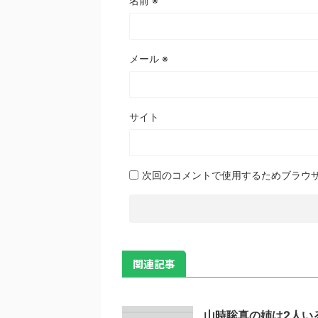
名前
※
メール
※
サイト
次回のコメントで使用するためブラウ
関連記事
山時聡真の姉は2人い