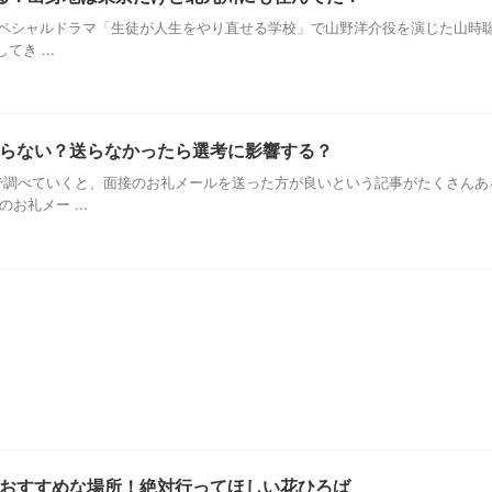
ビスペシャルドラマ「生徒が人生をやり直せる学校」で山野洋介役を演じた山時
き ...
らない？送らなかったら選考に影響する？
調べていくと、面接のお礼メールを送った方が良いという記事がたくさんあ
お礼メー ...
おすすめな場所！絶対行ってほしい花ひろば