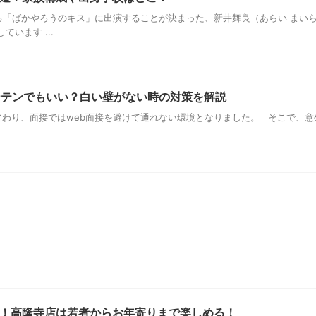
する「ばかやろうのキス」に出演することが決まった、新井舞良（あらい まい
います ...
ーテンでもいい？白い壁がない時の対策を解説
わり、面接ではweb面接を避けて通れない環境となりました。 そこで、意
！高隆寺店は若者からお年寄りまで楽しめる！