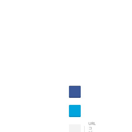
witter
Share
ocket
Hatena
URL
コ
INE