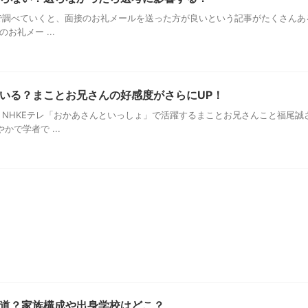
調べていくと、面接のお礼メールを送った方が良いという記事がたくさんあ
お礼メー ...
いる？まことお兄さんの好感度がさらにUP！
NHKEテレ「おかあさんといっしょ」で活躍するまことお兄さんこと福尾誠
で学者で ...
道？家族構成や出身学校はどこ？