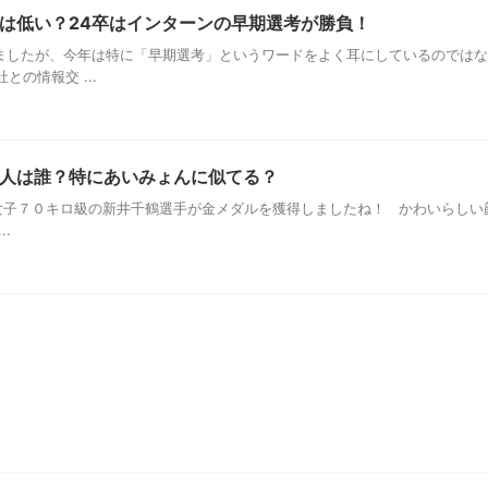
は低い？24卒はインターンの早期選考が勝負！
ましたが、今年は特に「早期選考」というワードをよく耳にしているのではな
の情報交 ...
人は誰？特にあいみょんに似てる？
子７０キロ級の新井千鶴選手が金メダルを獲得しましたね！ かわいらしい
.