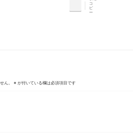
コ
INE
ピ
ー
せん。
※
が付いている欄は必須項目です