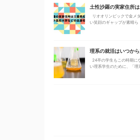
土性沙羅の実家住所は
リオオリンピックで金メダ
い笑顔のギャップが素晴ら .
理系の就活はいつから
24卒の学生もこの時期に
い理系学生のために、「理系学