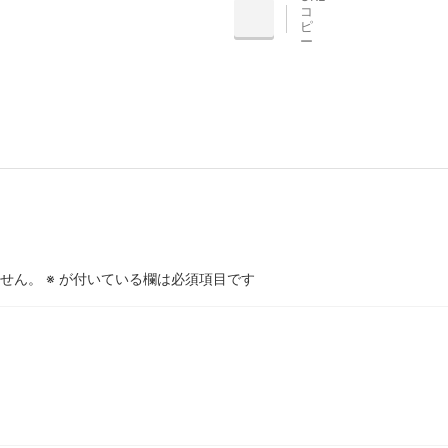
コ
INE
ピ
ー
せん。
※
が付いている欄は必須項目です