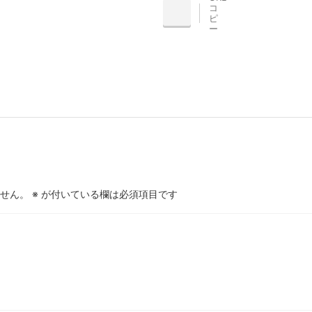
コ
INE
ピ
ー
せん。
※
が付いている欄は必須項目です