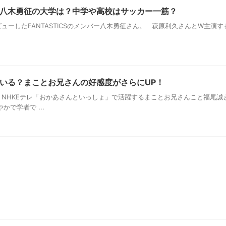
八木勇征の大学は？中学や高校はサッカー一筋？
ーしたFANTASTICSのメンバー八木勇征さん。 萩原利久さんとW主演
いる？まことお兄さんの好感度がさらにUP！
NHKEテレ「おかあさんといっしょ」で活躍するまことお兄さんこと福尾誠
で学者で ...