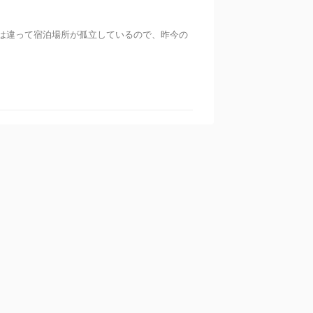
は違って宿泊場所が孤立しているので、昨今の
カテゴリー
King＆Prince
スキンケア
トレンド