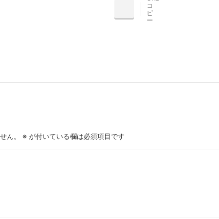
コ
INE
ピ
ー
せん。
※
が付いている欄は必須項目です