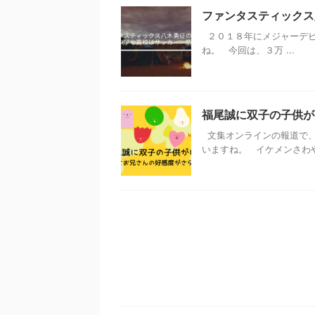
ファンタスティックス
２０１８年にメジャーデビュ
ね。 今回は、３万 ...
福尾誠に双子の子供が
文集オンラインの報道で、
いますね。 イケメンさわやか