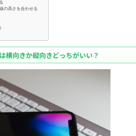
る
目線の高さを合わせる
）
きは横向きか縦向きどっちがいい？