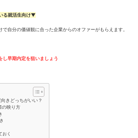
いる就活生向け▼
けで自分の価値観に合った企業からのオファーがもらえます。
をし早期内定を狙いましょう
縦向きどっちがいい？
際の映り方
き
き
ておく