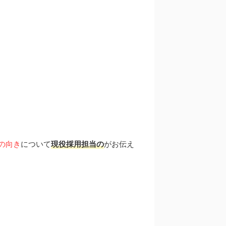
の向き
について
現役採用担当の
がお伝え